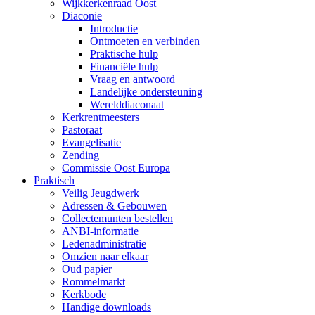
Wijkkerkenraad Oost
Diaconie
Introductie
Ontmoeten en verbinden
Praktische hulp
Financiële hulp
Vraag en antwoord
Landelijke ondersteuning
Werelddiaconaat
Kerkrentmeesters
Pastoraat
Evangelisatie
Zending
Commissie Oost Europa
Praktisch
Veilig Jeugdwerk
Adressen & Gebouwen
Collectemunten bestellen
ANBI-informatie
Ledenadministratie
Omzien naar elkaar
Oud papier
Rommelmarkt
Kerkbode
Handige downloads