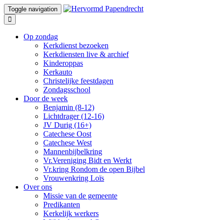
Toggle navigation
Op zondag
Kerkdienst bezoeken
Kerkdiensten live & archief
Kinderoppas
Kerkauto
Christelijke feestdagen
Zondagsschool
Door de week
Benjamin (8-12)
Lichtdrager (12-16)
JV Durig (16+)
Catechese Oost
Catechese West
Mannenbijbelkring
Vr.Vereniging Bidt en Werkt
Vr.kring Rondom de open Bijbel
Vrouwenkring Loïs
Over ons
Missie van de gemeente
Predikanten
Kerkelijk werkers