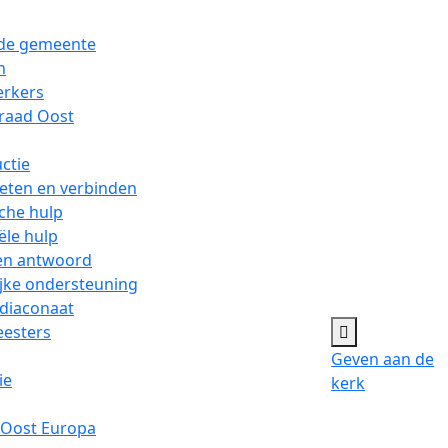
 de gemeente
n
erkers
raad Oost
ctie
ten en verbinden
sche hulp
ële hulp
en antwoord
ijke ondersteuning
diaconaat
esters
Geven aan de
ie
kerk
 Oost Europa