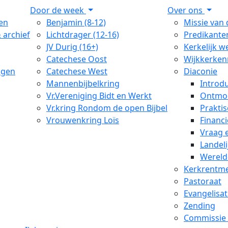
Door de week
Over ons
en
Benjamin (8-12)
Missie van
 archief
Lichtdrager (12-16)
Predikante
JV Durig (16+)
Kerkelijk w
Catechese Oost
Wijkkerken
agen
Catechese West
Diaconie
Mannenbijbelkring
Introdu
Vr.Vereniging Bidt en Werkt
Ontmoe
Vr.kring Rondom de open Bijbel
Prakti
Vrouwenkring Loïs
Financi
Vraag 
Landel
Wereld
Kerkrentme
Pastoraat
Evangelisat
Zending
Commissie