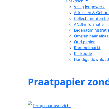
Praktisch
Veilig Jeugdwerk
Adressen & Gebo
Collectemunten be
ANBI-informatie
Ledenadministrati
Omzien naar elkaa
Oud papier
Rommelmarkt
Kerkbode
Handige download
Praatpapier zond
Terug naar overzicht