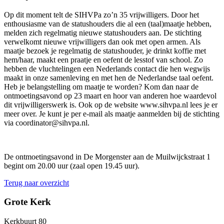
Op dit moment telt de SIHVPa zo’n 35 vrijwilligers. Door het
enthousiasme van de statushouders die al een (taal)maatje hebben,
melden zich regelmatig nieuwe statushouders aan. De stichting
verwelkomt nieuwe vrijwilligers dan ook met open armen. Als
maatje bezoek je regelmatig de statushouder, je drinkt koffie met
hem/haar, maakt een praatje en oefent de lesstof van school. Zo
hebben de vluchtelingen een Nederlands contact die hen wegwijs
maakt in onze samenleving en met hen de Nederlandse taal oefent.
Heb je belangstelling om maatje te worden? Kom dan naar de
ontmoetingsavond op 23 maart en hoor van anderen hoe waardevol
dit vrijwilligerswerk is. Ook op de website www.sihvpa.nl lees je er
meer over. Je kunt je per e-mail als maatje aanmelden bij de stichting
via coordinator@sihvpa.nl.
De ontmoetingsavond in De Morgenster aan de Muilwijckstraat 1
begint om 20.00 uur (zaal open 19.45 uur).
Terug naar overzicht
Grote Kerk
Kerkbuurt 80