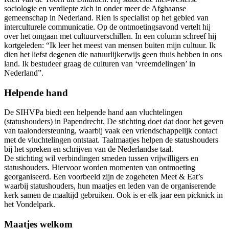
sociologie en verdiepte zich in onder meer de Afghaanse
gemeenschap in Nederland. Rien is specialist op het gebied van
interculturele communicatie. Op de ontmoetingsavond vertelt hij
over het omgaan met cultuurverschillen. In een column schreef hij
kortgeleden: “Ik leer het meest van mensen buiten mijn cultuur. Ik
dien het liefst degenen die natuurlijkerwijs geen thuis hebben in ons
land. Ik bestudeer graag de culturen van ‘vreemdelingen’ in
Nederland”.
Helpende hand
De SIHVPa biedt een helpende hand aan vluchtelingen
(statushouders) in Papendrecht. De stichting doet dat door het geven
van taalondersteuning, waarbij vaak een vriendschappelijk contact
met de vluchtelingen ontstaat. Taalmaatjes helpen de statushouders
bij het spreken en schrijven van de Nederlandse taal.
De stichting wil verbindingen smeden tussen vrijwilligers en
statushouders. Hiervoor worden momenten van ontmoeting
georganiseerd. Een voorbeeld zijn de zogeheten Meet & Eat’s
waarbij statushouders, hun maatjes en leden van de organiserende
kerk samen de maaltijd gebruiken. Ook is er elk jaar een picknick in
het Vondelpark.
Maatjes welkom