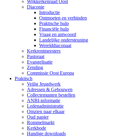
Wijkkerkenraad Oost
Diaconie
Introductie
Ontmoeten en verbinden
Praktische hulp
Financiële hulp
Vraag en antwoord
Landelijke ondersteuning
Werelddiaconaat
Kerkrentmeesters
Pastoraat
Evangelisatie
Zending
Commissie Oost Europa
Praktisch
Veilig Jeugdwerk
Adressen & Gebouwen
Collectemunten bestellen
ANBI-informatie
Ledenadministratie
Omzien naar elkaar
Oud papier
Rommelmarkt
Kerkbode
Handige downloads