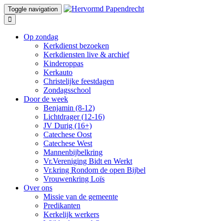
Toggle navigation
Op zondag
Kerkdienst bezoeken
Kerkdiensten live & archief
Kinderoppas
Kerkauto
Christelijke feestdagen
Zondagsschool
Door de week
Benjamin (8-12)
Lichtdrager (12-16)
JV Durig (16+)
Catechese Oost
Catechese West
Mannenbijbelkring
Vr.Vereniging Bidt en Werkt
Vr.kring Rondom de open Bijbel
Vrouwenkring Loïs
Over ons
Missie van de gemeente
Predikanten
Kerkelijk werkers