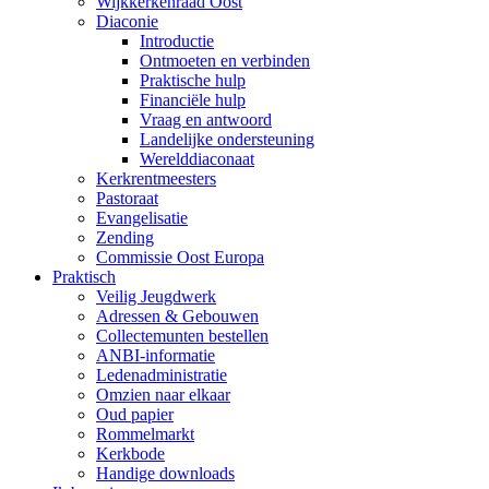
Wijkkerkenraad Oost
Diaconie
Introductie
Ontmoeten en verbinden
Praktische hulp
Financiële hulp
Vraag en antwoord
Landelijke ondersteuning
Werelddiaconaat
Kerkrentmeesters
Pastoraat
Evangelisatie
Zending
Commissie Oost Europa
Praktisch
Veilig Jeugdwerk
Adressen & Gebouwen
Collectemunten bestellen
ANBI-informatie
Ledenadministratie
Omzien naar elkaar
Oud papier
Rommelmarkt
Kerkbode
Handige downloads