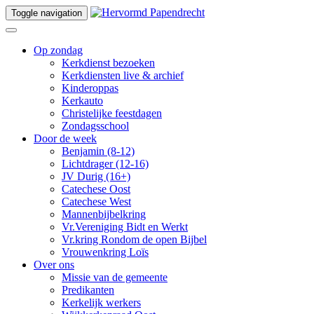
Toggle navigation
Op zondag
Kerkdienst bezoeken
Kerkdiensten live & archief
Kinderoppas
Kerkauto
Christelijke feestdagen
Zondagsschool
Door de week
Benjamin (8-12)
Lichtdrager (12-16)
JV Durig (16+)
Catechese Oost
Catechese West
Mannenbijbelkring
Vr.Vereniging Bidt en Werkt
Vr.kring Rondom de open Bijbel
Vrouwenkring Loïs
Over ons
Missie van de gemeente
Predikanten
Kerkelijk werkers